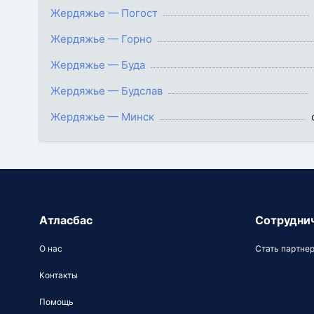
Жердяжье — Погост
Жердяжье — Горно
Жердяжье — Буда
Жердяжье — Будслав
Жердяжье — Минск
Атласбас
Сотрудни
О нас
Стать партне
Контакты
Помощь