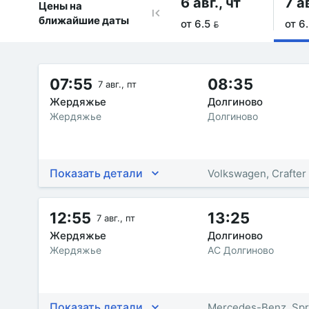
6 авг., чт
7 ав
Цены на
ближайшие даты
от 6.5 
от 6.
07:55
08:35
7 авг., пт
Жердяжье
Долгиново
Жердяжье
Долгиново
Показать детали
Volkswagen, Crafter
12:55
13:25
7 авг., пт
Жердяжье
Долгиново
Жердяжье
АС Долгиново
Показать детали
Mercedes-Benz, Spr