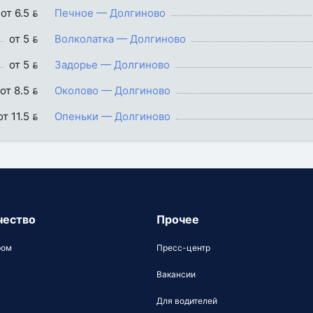
от 6.5 
Печное — Долгиново
от 5 
Волколатка — Долгиново
от 5 
Задорье — Долгиново
от 8.5 
Околово — Долгиново
от 11.5 
Опеньки — Долгиново
чество
Прочее
ром
Пресс-центр
Вакансии
Для водителей