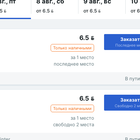
г., пт
8 авг., сб
9 авг., вс
10 
5 
от 6.5 
от 6.5 
от 6
6.5

Заказат
Последнее м
Только наличными
за 1 место
последнее место
В пути
6.5

Заказат
Свободно 2 м
Только наличными
за 1 место
свободно 2 места
inter
В пути