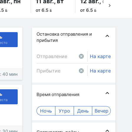
авг., пн
11 авг., вт
12 авг., ср
13
.5 
от 6.5 
от 6.5 
от 
Остановка отправления и
ь
прибытия
есто
На карте
На карте
: 40 мин
ь
Время отправления
еста
Ночь
Утро
День
Вечер
: 30 мин