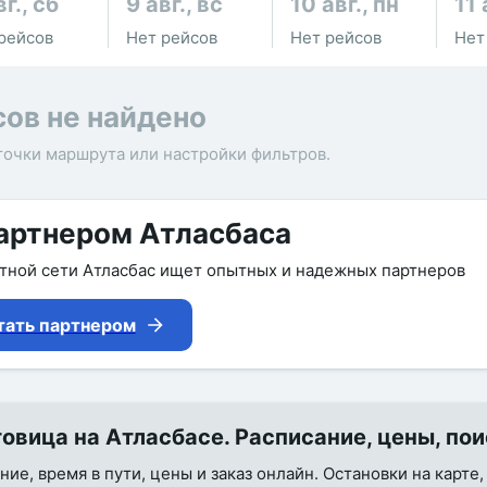
вг., сб
9 авг., вс
10 авг., пн
11 
рейсов
Нет рейсов
Нет рейсов
Нет
сов не найдено
точки маршрута или настройки фильтров.
артнером Атласбаса
утной сети Атласбас ищет опытных и надежных партнеров
тать партнером
вица на Атласбасе. Расписание, цены, пои
е, время в пути, цены и заказ онлайн. Остановки на карте,