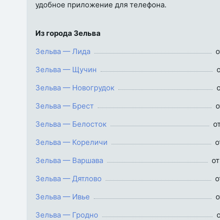
удобное приложение для телефона.
Из города Зельва
Зельва — Лида
о
Зельва — Щучин
о
Зельва — Новогрудок
о
Зельва — Брест
о
Зельва — Белосток
от
Зельва — Кореличи
о
Зельва — Варшава
от
Зельва — Дятлово
о
Зельва — Ивье
о
Зельва — Гродно
о