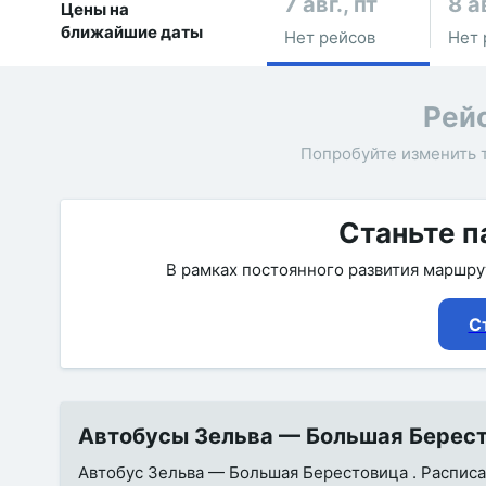
7 авг., пт
8 а
Цены на
ближайшие даты
Нет рейсов
Нет 
Рей
Попробуйте изменить 
Станьте п
В рамках постоянного развития маршр
С
Автобусы Зельва — Большая Бересто
Автобус Зельва — Большая Берестовица . Расписани