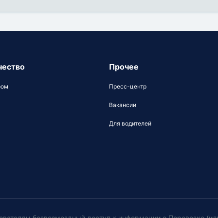
чество
Прочее
ром
Пресс-центр
Вакансии
Для водителей
ователям безвозмездный доступ к информации о Перевозке (ил