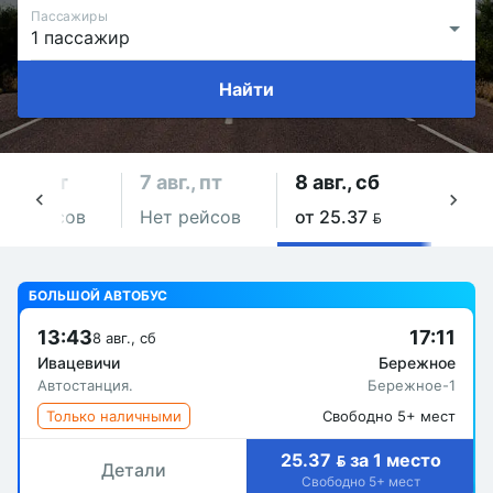
Пассажиры
Найти
 авг., чт
7 авг., пт
8 авг., сб
9 авг
ет рейсов
Нет рейсов
от 25.37 
Нет 
БОЛЬШОЙ АВТОБУС
13:43
17:11
8 авг., сб
Ивацевичи
Бережное
Автостанция.
Бережное-1
Только наличными
Свободно 5+ мест
25.37  за 1 место
Детали
Свободно 5+ мест