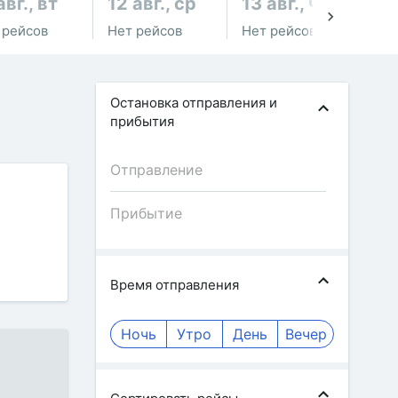
авг., вт
12 авг., ср
13 авг., чт
14
 рейсов
Нет рейсов
Нет рейсов
Не
Остановка отправления и
прибытия
Время отправления
Ночь
Утро
День
Вечер