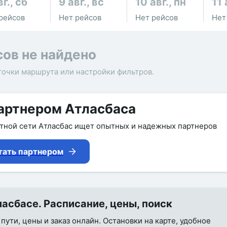
вг., сб
9 авг., вс
10 авг., пн
11 
рейсов
Нет рейсов
Нет рейсов
Нет
сов не найдено
точки маршрута или настройки фильтров.
артнером Атласбаса
утной сети Атласбас ищет опытных и надежных партнеров
тать партнером
асбасе. Расписание, цены, поиск
пути, цены и заказ онлайн. Остановки на карте, удобное