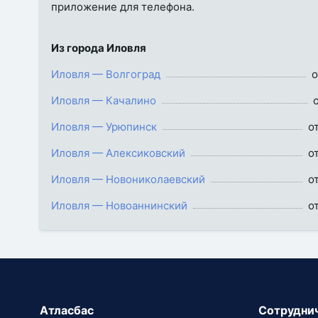
приложение для телефона.
Из города Иловля
Иловля — Волгоград
о
Иловля — Качалино
Иловля — Урюпинск
о
Иловля — Алексиковский
о
Иловля — Новониколаевский
о
Иловля — Новоаннинский
о
Атласбас
Сотрудни