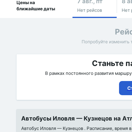
7 авг., пт
8 а
Цены на
ближайшие даты
Нет рейсов
Нет 
Рей
Попробуйте изменить 
Станьте п
В рамках постоянного развития маршр
С
Автобусы Иловля — Кузнецов на Атл
Автобус Иловля — Кузнецов . Расписание, время в 