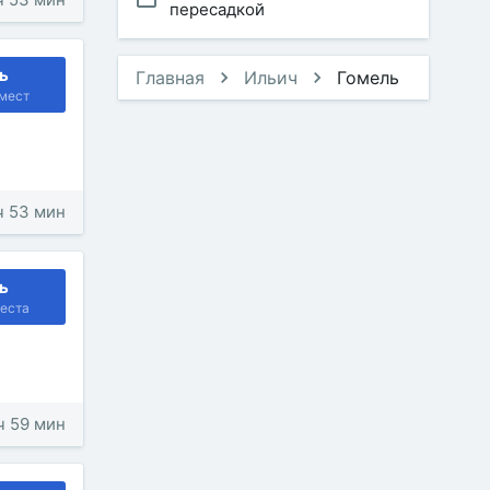
пересадкой
ь
Главная
Ильич
Гомель
мест
 ч 53 мин
ь
еста
 ч 59 мин