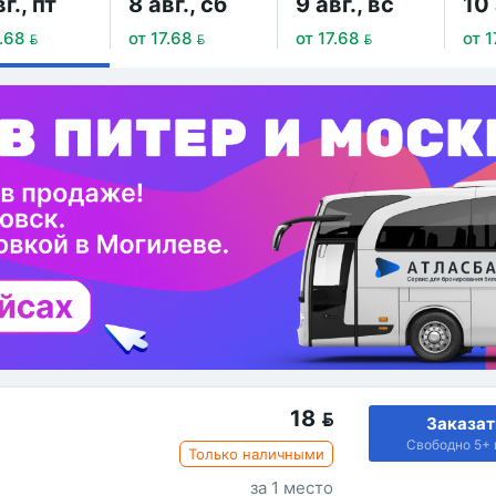
г., пт
8 авг., сб
9 авг., вс
10 
.68 
от 17.68 
от 17.68 
от 1
18

Заказат
Свободно 5+ 
Только наличными
за 1 место