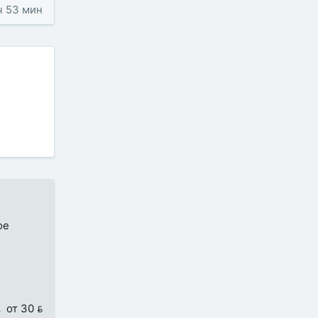
 ч 53 мин
ое
от 30 