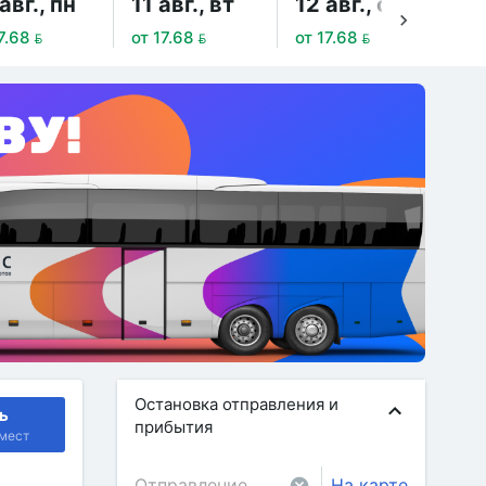
авг., пн
11 авг., вт
12 авг., ср
13
7.68 
от 17.68 
от 17.68 
от 
Остановка отправления и
ь
прибытия
мест
На карте