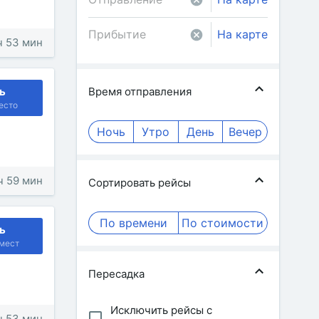
На карте
 ч 53 мин
ь
Время отправления
есто
Ночь
Утро
День
Вечер
 ч 59 мин
Сортировать рейсы
По времени
По стоимости
ь
мест
Пересадка
Исключить рейсы с
 ч 53 мин