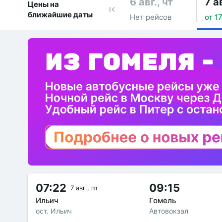
6 авг., чт
7 ав
Цены на
ближайшие даты
Нет рейсов
от 17
07:22
09:15
7 авг., пт
Ильич
Гомель
ост. Ильич
Автовокзал