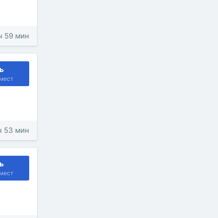
 ч 59 мин
ь
мест
 ч 53 мин
ь
мест