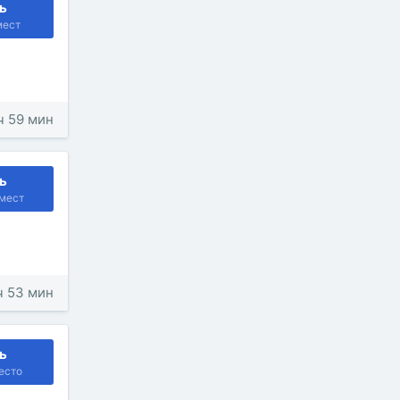
ь
мест
 ч 59 мин
ь
мест
 ч 53 мин
ь
есто