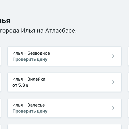
лья
города Илья на Атласбасе.
Илья
–
Безводное
Проверить цену
Илья
–
Вилейка
от 5.3 
Илья
–
Залесье
Проверить цену