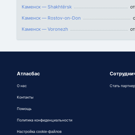
Каменск — Shakhtërsk
от
Каменск — Rostov-on-Don
Каменск — Voronezh
от
Атласбас
Сотрудни
О нас
Стать партне
Контакты
Помощь
Политика конфиденциальности
Настройка cookie-файлов