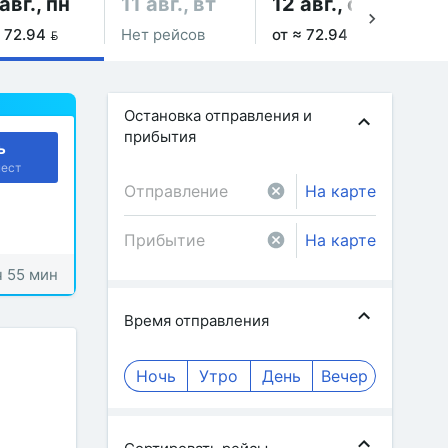
авг., пн
11 авг., вт
12 авг., ср
13
 72.94 
Нет рейсов
от ≈ 72.94 
Не
Остановка отправления и
прибытия
ь
мест
На карте
На карте
ч 55 мин
Время отправления
Ночь
Утро
День
Вечер