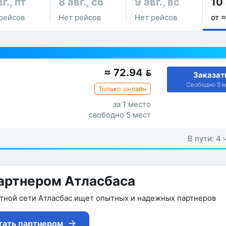
г., пт
8 авг., сб
9 авг., вс
10 
рейсов
Нет рейсов
Нет рейсов
от ≈
≈
72.94

Заказат
Свободно 5 
Только онлайн
за 1 место
свободно 5 мест
В пути: 4 
артнером Атласбаса
утной сети Атласбас ищет опытных и надежных партнеров
тать партнером