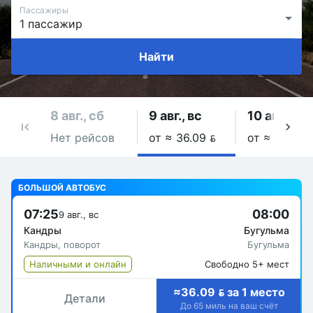
Пассажиры
Найти
8 авг., сб
9 авг., вс
10 авг., пн
Нет рейсов
от ≈ 36.09 
от ≈ 36.09 
БОЛЬШОЙ АВТОБУС
07:25
08:00
9 авг., вс
Кандры
Бугульма
Кандры, поворот
Бугульма
Наличными и онлайн
Свободно 5+ мест
≈36.09  за 1 место
Детали
До 65 миль на ваш счёт