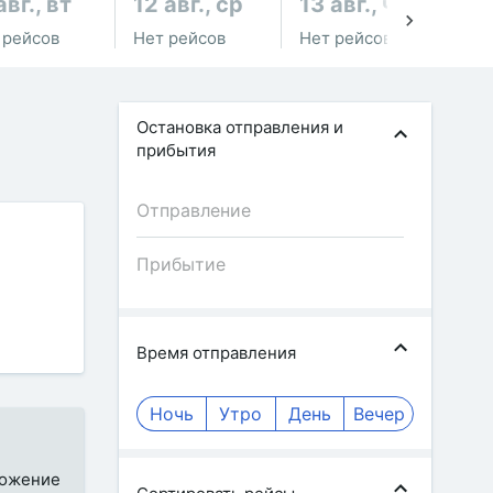
авг., вт
12 авг., ср
13 авг., чт
14
 рейсов
Нет рейсов
Нет рейсов
Не
Остановка отправления и
прибытия
Время отправления
Ночь
Утро
День
Вечер
иложение