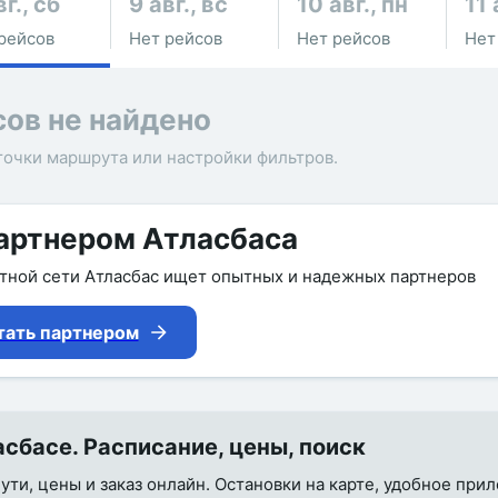
вг., сб
9 авг., вс
10 авг., пн
11 
рейсов
Нет рейсов
Нет рейсов
Нет
сов не найдено
точки маршрута или настройки фильтров.
артнером Атласбаса
утной сети Атласбас ищет опытных и надежных партнеров
тать партнером
сбасе. Расписание, цены, поиск
пути, цены и заказ онлайн. Остановки на карте, удобное пр