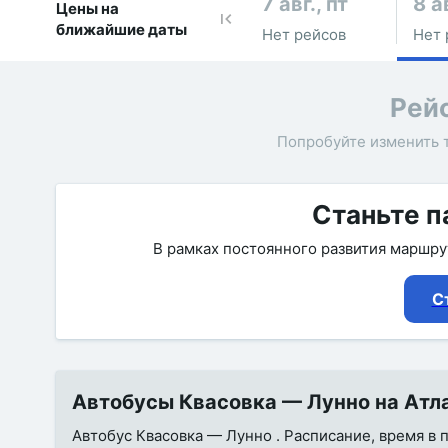
7 авг., пт
8 а
Цены на
ближайшие даты
Нет рейсов
Нет 
Рей
Попробуйте изменить 
Станьте п
В рамках постоянного развития маршр
С
Автобусы Квасовка — Лунно на Атла
Автобус Квасовка — Лунно . Расписание, время в 