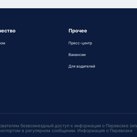
чество
Прочее
ром
Пресс-центр
Вакансии
Для водителей
ователям безвозмездный доступ к информации о Перевозке (ил
анспортом в регулярном сообщении. Информация о Перевозке