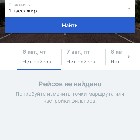
Пассажиры
Найти
6 авг., чт
7 авг., пт
8 авг., сб
Нет рейсов
Нет рейсов
Нет рейсов
Рейсов не найдено
Попробуйте изменить точки маршрута или
настройки фильтров.