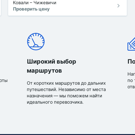
Ковали
–
Чижевичи
Проверить цену
Широкий выбор
По
маршрутов
Нап
оты
по 
От коротких маршрутов до дальних
отв
путешествий. Независимо от места
назначения — мы поможем найти
идеального перевозчика.