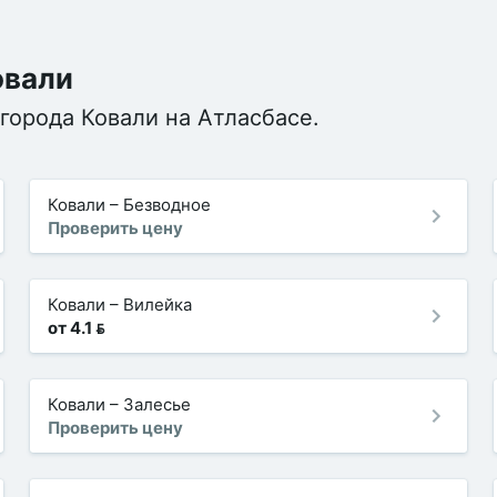
овали
города Ковали на Атласбасе.
Ковали
–
Безводное
Проверить цену
Ковали
–
Вилейка
от 4.1 
Ковали
–
Залесье
Проверить цену