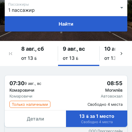
Пассажиры
Найти
8 авг., сб
9 авг., вс
10 авг., пн
от 13 
от 13 
от 13 
07:30
08:55
9 авг., вс
Комаровичи
Могилёв
Комаровичи
Автовокзал
Только наличными
Свободно 4 места
13  за 1 место
Детали
Свободно 4 места
ООО Прогресслайн