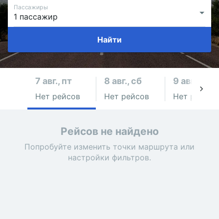
Пассажиры
Найти
7 авг., пт
8 авг., сб
9 авг., вс
Нет рейсов
Нет рейсов
Нет рейсов
Рейсов не найдено
Попробуйте изменить точки маршрута или
настройки фильтров.