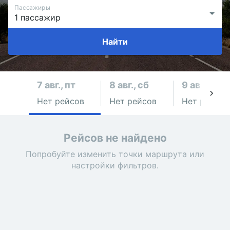
Пассажиры
Найти
7 авг., пт
8 авг., сб
9 авг., вс
Нет рейсов
Нет рейсов
Нет рейсов
Рейсов не найдено
Попробуйте изменить точки маршрута или
настройки фильтров.