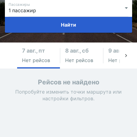
Пассажиры
Найти
7 авг., пт
8 авг., сб
9 авг., вс
Нет рейсов
Нет рейсов
Нет рейсов
Рейсов не найдено
Попробуйте изменить точки маршрута или
настройки фильтров.