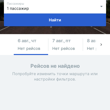
Пассажиры
Найти
6 авг., чт
7 авг., пт
8 авг., сб
Нет рейсов
Нет рейсов
Нет рейсов
Рейсов не найдено
Попробуйте изменить точки маршрута или
настройки фильтров.