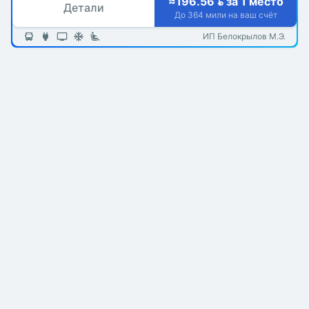
≈196.56  за 1 место
Детали
До 364 мили на ваш счёт
ИП Белокрылов М.Э.