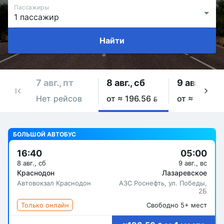
Пассажиры
Найти
7 авг., пт
8 авг., сб
9 авг., вс
Нет рейсов
от ≈ 196.56 
от ≈ 196.56
БОЛЬШОЙ АВТОБУС
16:40
05:00
8 авг., сб
9 авг., вс
Краснодон
Лазаревское
Автовокзал Краснодон
АЗС Роснефть, ул. Победы,
2Б
Только онлайн
Свободно 5+ мест