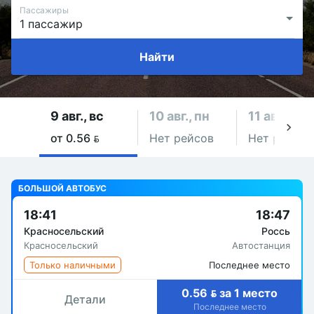
Пассажиры
Найти
9 авг., вс
10 авг., пн
11 авг., вт
от 0.56 
Нет рейсов
Нет рейсов
БОЛЬШОЙ АВТОБУС
18:41
18:47
Красносельский
Россь
Красносельский
Автостанция
Только наличными
Последнее место
0.56  за 1 место
Детали
Последнее место