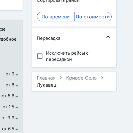
Сортировать рейсы
По времени
По стоимости
ск
Пересадка
 удобное
Исключить рейсы с
пересадкой
от 9 
Главная
Кривое Село
от 8 
Лукавец
от 5.6 
от 1.5 
от 3.9 
от 6.5 