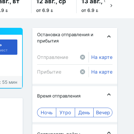
авг., вт
12 авг., ср
13 авг., чт
14
.9 
от 6.9 
от 6.9 
от 
Остановка отправления и
прибытия
ь
мест
На карте
На карте
: 55 мин
Время отправления
Ночь
Утро
День
Вечер