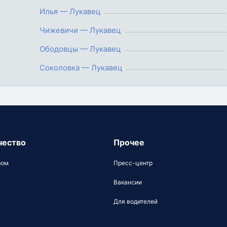
Илья — Лукавец
Чижевичи — Лукавец
Ободовцы — Лукавец
Соколовка — Лукавец
чество
Прочее
ром
Пресс-центр
Вакансии
Для водителей