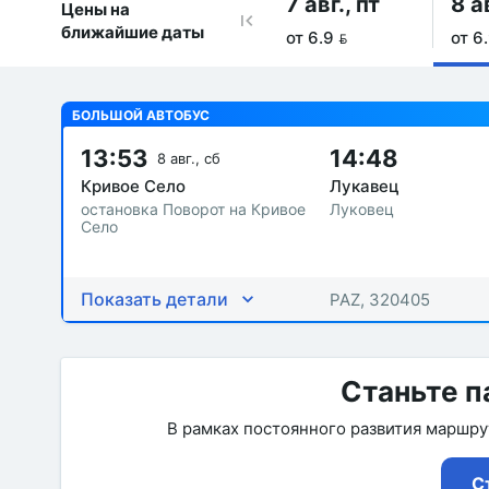
7 авг., пт
8 а
Цены на
ближайшие даты
от 6.9 
от 6.
БОЛЬШОЙ АВТОБУС
13:53
14:48
8 авг., сб
Кривое Село
Лукавец
остановка Поворот на Кривое
Луковец
Село
Показать детали
PAZ, 320405
Станьте п
В рамках постоянного развития маршр
С