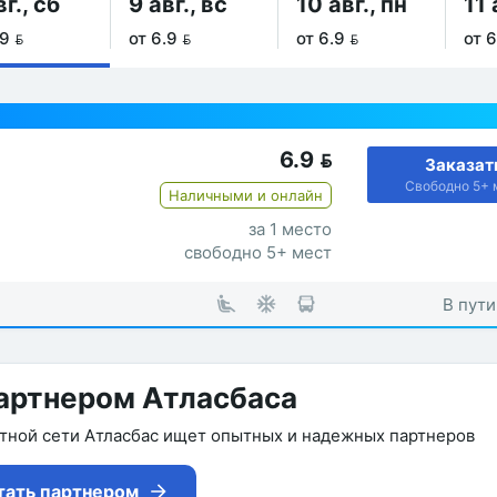
вг., сб
9 авг., вс
10 авг., пн
11 
9 
от 6.9 
от 6.9 
от 6
6.9

Заказат
Свободно 5+ 
Наличными и онлайн
за 1 место
свободно 5+ мест
В пути
артнером Атласбаса
утной сети Атласбас ищет опытных и надежных партнеров
тать партнером