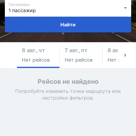
Пассажиры
Найти
6 авг., чт
7 авг., пт
8 авг., сб
Нет рейсов
Нет рейсов
Нет рейсов
Рейсов не найдено
Попробуйте изменить точки маршрута или
настройки фильтров.