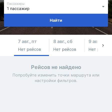
Пассажиры
Найти
7 авг., пт
8 авг., сб
9 авг., вс
Нет рейсов
Нет рейсов
Нет рейсов
Рейсов не найдено
Попробуйте изменить точки маршрута или
настройки фильтров.