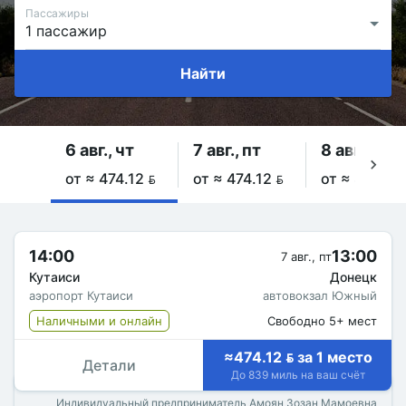
Пассажиры
Найти
6 авг., чт
7 авг., пт
8 авг., сб
от ≈ 474.12 
от ≈ 474.12 
от ≈ 474.12 
14:00
13:00
7 авг., пт
Кутаиси
Донецк
аэропорт Кутаиси
автовокзал Южный
Наличными и онлайн
Свободно 5+ мест
≈474.12  за 1 место
Детали
До 839 миль на ваш счёт
Индивидуальный предприниматель Амоян Зозан Мамоевна