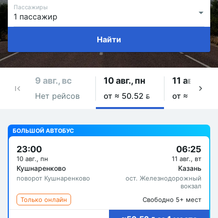
Пассажиры
Найти
9 авг., вс
10 авг., пн
11 авг., вт
Нет рейсов
от ≈ 50.52 
от ≈ 50.52 
БОЛЬШОЙ АВТОБУС
23:00
06:25
10 авг., пн
11 авг., вт
Кушнаренково
Казань
поворот Кушнаренково
ост. Железнодорожный
вокзал
Только онлайн
Свободно 5+ мест