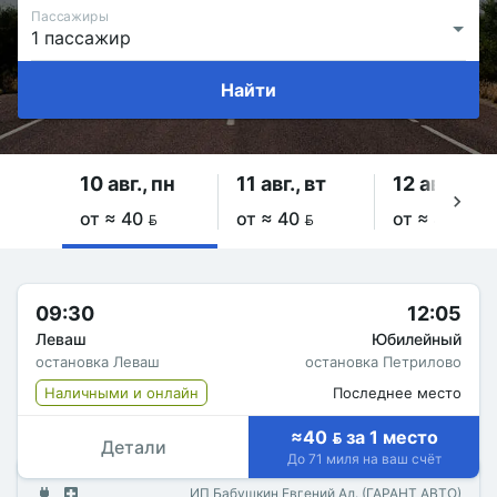
Пассажиры
Найти
10 авг., пн
11 авг., вт
12 авг., ср
от ≈ 40 
от ≈ 40 
от ≈ 40 
09:30
12:05
Леваш
Юбилейный
остановка Леваш
остановка Петрилово
Наличными и онлайн
Последнее место
≈40  за 1 место
Детали
До 71 миля на ваш счёт
ИП Бабушкин Евгений Ал. (ГАРАНТ АВТО)