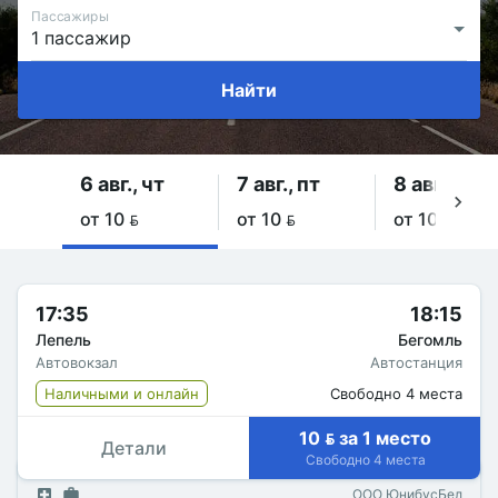
Пассажиры
Найти
6 авг., чт
7 авг., пт
8 авг., сб
от 10 
от 10 
от 10 
17:35
18:15
Лепель
Бегомль
Автовокзал
Автостанция
Наличными и онлайн
Свободно 4 места
10  за 1 место
Детали
Свободно 4 места
ООО ЮнибусБел