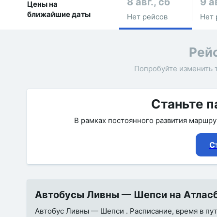
8 авг., сб
9 а
Цены на
ближайшие даты
Нет рейсов
Нет 
Рей
Попробуйте изменить 
Станьте п
В рамках постоянного развития маршр
С
Автобусы Ливны — Шепси на Атласба
Автобус Ливны — Шепси . Расписание, время в пут