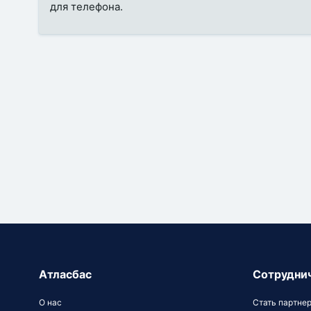
для телефона.
Атласбас
Сотрудни
О нас
Стать партне