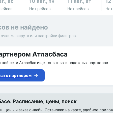
вг., вс
10 авг., пн
11 авг., вт
12 
рейсов
Нет рейсов
Нет рейсов
Нет
сов не найдено
точки маршрута или настройки фильтров.
артнером Атласбаса
утной сети Атласбас ищет опытных и надежных партнеров
тать партнером
се. Расписание, цены, поиск
и, цены и заказ онлайн. Остановки на карте, удобное прило