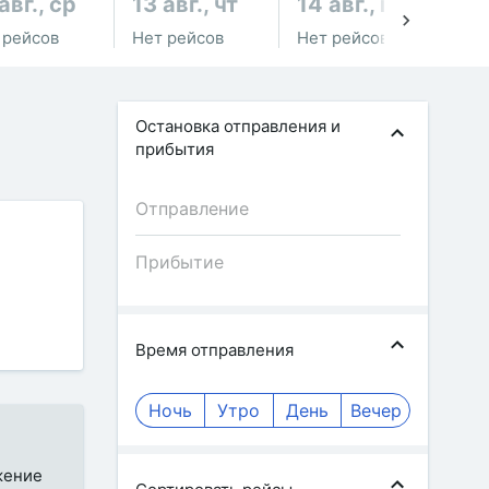
авг., ср
13 авг., чт
14 авг., пт
15
 рейсов
Нет рейсов
Нет рейсов
Не
Остановка отправления и
прибытия
Время отправления
Ночь
Утро
День
Вечер
жение