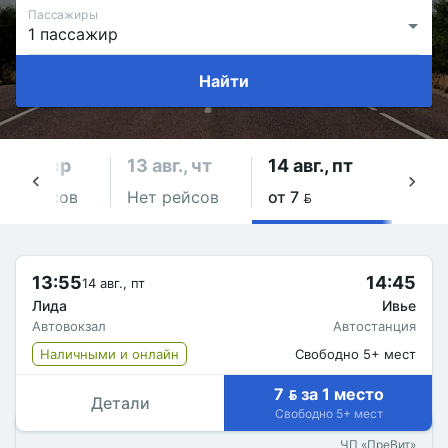
Пассажиры
Найти
2 авг., ср
13 авг., чт
14 авг., пт
15 а
ет рейсов
Нет рейсов
от 7 
Нет 
13:55
14:45
14 авг., пт
Лида
Ивье
Автовокзал
Автостанция
Наличными и онлайн
Свободно 5+ мест
7  за 1 место
Детали
Свободно 5+ мест
ЧП «ПреВит»