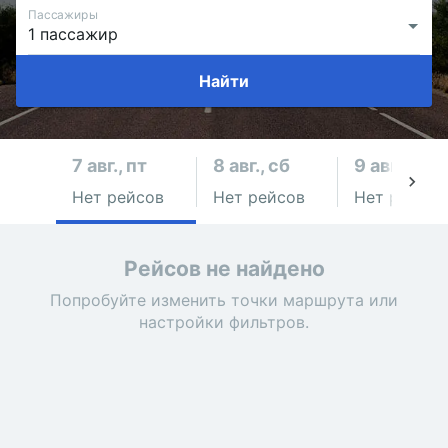
Пассажиры
Найти
7 авг., пт
8 авг., сб
9 авг., вс
Нет рейсов
Нет рейсов
Нет рейсов
Рейсов не найдено
Попробуйте изменить точки маршрута или
настройки фильтров.