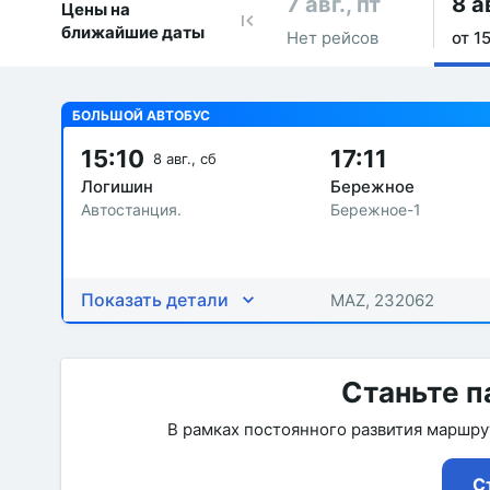
7 авг., пт
8 а
Цены на
ближайшие даты
Нет рейсов
от 15
БОЛЬШОЙ АВТОБУС
15:10
17:11
8 авг., сб
Логишин
Бережное
Автостанция.
Бережное-1
Показать детали
MAZ, 232062
Станьте п
В рамках постоянного развития маршр
С