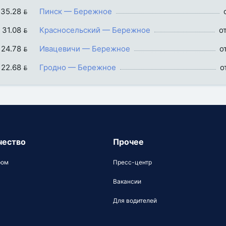
 35.28 
Пинск — Бережное
 31.08 
Красносельский — Бережное
о
 24.78 
Ивацевичи — Бережное
о
 22.68 
Гродно — Бережное
о
чество
Прочее
ром
Пресс-центр
Вакансии
Для водителей