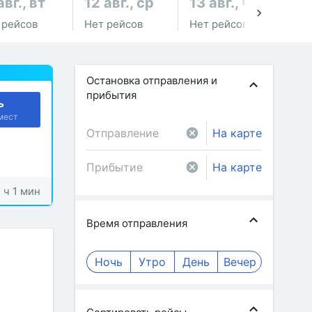
авг., вт
12 авг., ср
13 авг., чт
14
 рейсов
Нет рейсов
Нет рейсов
Не
Остановка отправления и
прибытия
ь
мест
На карте
На карте
2 ч 1 мин
Время отправления
Ночь
Утро
День
Вечер