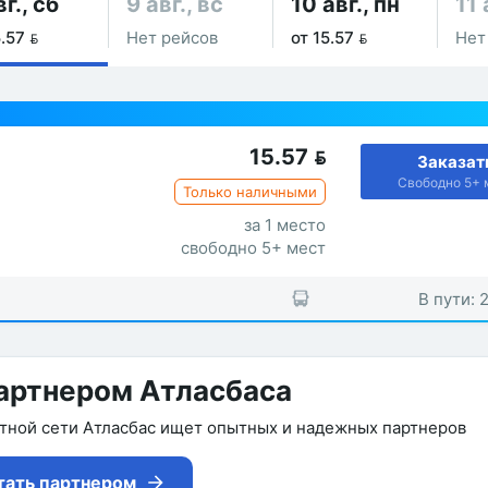
вг., сб
9 авг., вс
10 авг., пн
11 
.57 
Нет рейсов
от 15.57 
Нет
15.57

Заказат
Свободно 5+ 
Только наличными
за 1 место
свободно 5+ мест
В пути: 
артнером Атласбаса
утной сети Атласбас ищет опытных и надежных партнеров
тать партнером