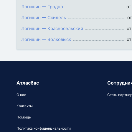
Логишин — Гродно
от
Логишин — Скидель
от
Логишин — Красносельский
от
Логишин — Волковыск
от
Атласбас
Сотрудни
О нас
Стать партне
Контакты
Помощь
Политика конфиденциальности