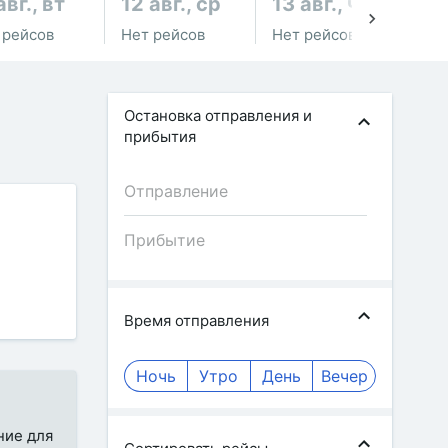
авг., вт
12 авг., ср
13 авг., чт
14
 рейсов
Нет рейсов
Нет рейсов
Не
Остановка отправления и
прибытия
Время отправления
Ночь
Утро
День
Вечер
ние для