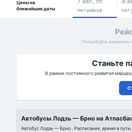
7 авг., пт
8 а
Цены на
ближайшие даты
Нет рейсов
Нет 
Рей
Попробуйте изменить 
Станьте п
В рамках постоянного развития маршр
С
Автобусы Лодзь — Брно на Атласбас
Автобус Лодзь — Брно . Расписание, время в пути,