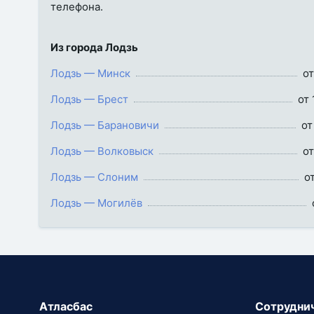
телефона.
Из города Лодзь
Лодзь — Минск
от
Лодзь — Брест
от 
Лодзь — Барановичи
от
Лодзь — Волковыск
от
Лодзь — Слоним
от
Лодзь — Могилёв
Атласбас
Сотрудни