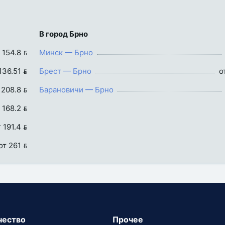
В город Брно
 154.8 
Минск — Брно
136.51 
Брест — Брно
о
 208.8 
Барановичи — Брно
 168.2 
 191.4 
от 261 
чество
Прочее