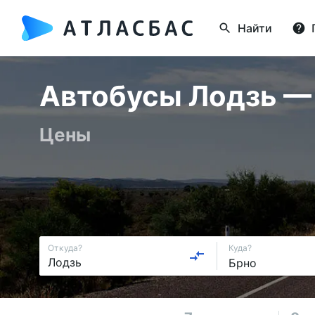
Найти
Автобусы Лодзь — Б
Цены
Откуда?
Куда?