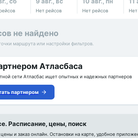
вг., сб
9 авг., вс
10 авг., пн
11 
рейсов
Нет рейсов
Нет рейсов
Нет
сов не найдено
точки маршрута или настройки фильтров.
артнером Атласбаса
утной сети Атласбас ищет опытных и надежных партнеров
тать партнером
е. Расписание, цены, поиск
 цены и заказ онлайн. Остановки на карте, удобное приложе