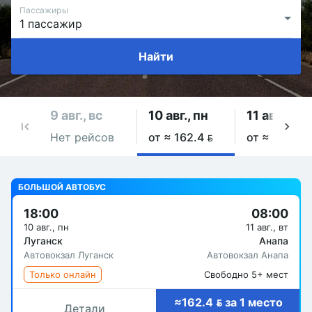
Пассажиры
Найти
9 авг., вс
10 авг., пн
11 авг., вт
Нет рейсов
от ≈ 162.4 
от ≈ 162.4 
БОЛЬШОЙ АВТОБУС
18:00
08:00
10 авг., пн
11 авг., вт
Луганск
Анапа
Автовокзал Луганск
Автовокзал Анапа
Только онлайн
Свободно 5+ мест
≈162.4  за 1 место
Детали