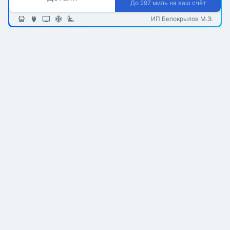
До 297 миль на ваш счёт
ИП Белокрылов М.Э.