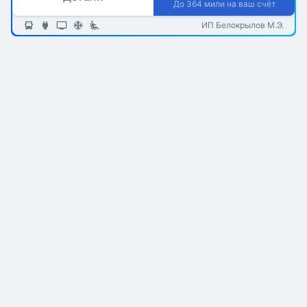
До 364 мили на ваш счёт
ИП Белокрылов М.Э.