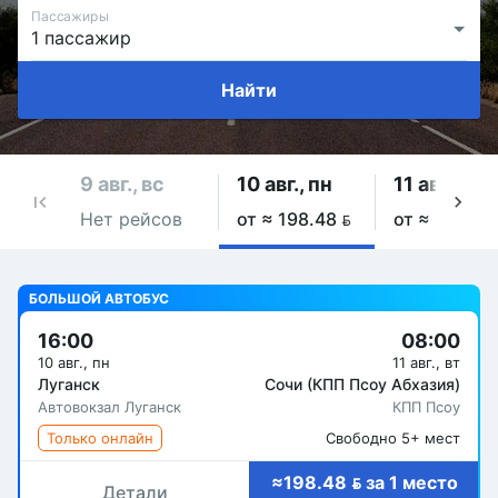
Пассажиры
Найти
9 авг., вс
10 авг., пн
11 авг., вт
Нет рейсов
от ≈ 198.48 
от ≈ 198.48
БОЛЬШОЙ АВТОБУС
16:00
08:00
10 авг., пн
11 авг., вт
Луганск
Сочи (КПП Псоу Абхазия)
Автовокзал Луганск
КПП Псоу
Только онлайн
Свободно 5+ мест
≈198.48  за 1 место
Детали