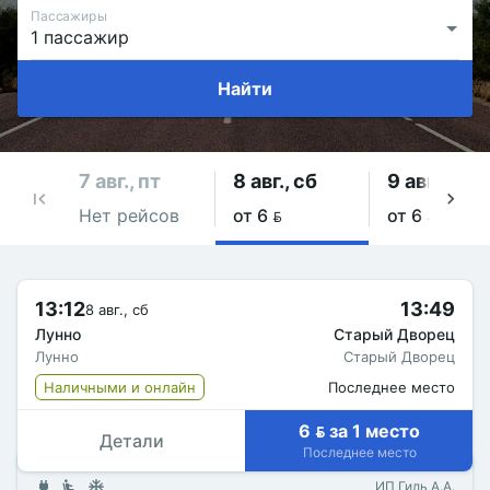
Пассажиры
Найти
7 авг., пт
8 авг., сб
9 авг., вс
Нет рейсов
от 6 
от 6 
13:12
13:49
8 авг., сб
Лунно
Старый Дворец
Лунно
Старый Дворец
Наличными и онлайн
Последнее место
6  за 1 место
Детали
Последнее место
ИП Гиль А.А.