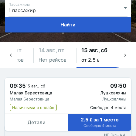
Пассажиры
Найти
3 авг., чт
14 авг., пт
15 авг., сб
16 ав
ет рейсов
Нет рейсов
от 2.5 
Нет 
09:35
09:50
15 авг., сб
Малая Берестовица
Луцковляны
Малая Берестовица
Луцковляны
Наличными и онлайн
Свободно 4 места
2.5  за 1 место
Детали
Свободно 4 места
ИП Гиль А.А.