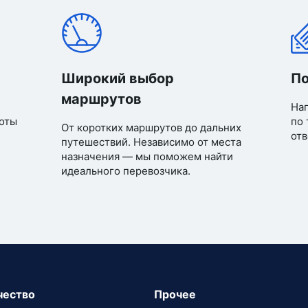
Широкий выбор
По
маршрутов
Нап
оты
по 
От коротких маршрутов до дальних
отв
путешествий. Независимо от места
назначения — мы поможем найти
идеального перевозчика.
чество
Прочее