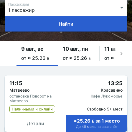
Пассажиры
Найти
9 авг., вс
10 авг., пн
11 авг., вт
от ≈ 25.26 
от ≈ 25.26 
от ≈ 25.26 
11:15
13:25
Матвеево
Красавино
остановка Поворот на
Кафе Лукоморье
Матвеево
Наличными и онлайн
Свободно 5+ мест
≈25.26  за 1 место
Детали
До 45 миль на ваш счёт