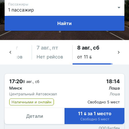
Пассажиры
Найти
 авг., чт
7 авг., пт
8 авг., сб
9 авг
ет рейсов
Нет рейсов
от 11 
от 10
17:20
18:14
8 авг., сб
Минск
Лоша
Центральный Автовокзал
Лоша
Наличными и онлайн
Свободно 5 мест
11  за 1 место
Детали
Свободно 5 мест
ООО Бусбен