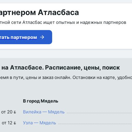
артнером Атласбаса
утной сети Атласбас ищет опытных и надежных партнеров
тать партнером
на Атласбасе. Расписание, цены, поиск
емя в пути, цены и заказ онлайн. Остановки на карте, удобн
В город Мядель
от 20 
Вилейка — Мядель
от 12 
Узла — Мядель