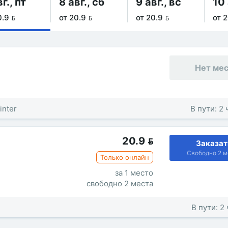
г., пт
8 авг., сб
9 авг., вс
10 
0.9 
от 20.9 
от 20.9 
от 2
Нет ме
inter
В пути: 2
20.9

Заказат
Свободно 2 м
Только онлайн
за 1 место
свободно 2 места
В пути: 2