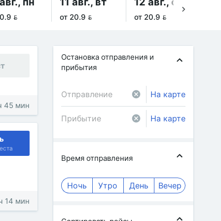
авг., пн
11 авг., вт
12 авг., ср
13
0.9 
от 20.9 
от 20.9 
от 
Остановка отправления и
ст
прибытия
На карте
 ч 45 мин
На карте
ь
еста
Время отправления
Ночь
Утро
День
Вечер
 ч 14 мин