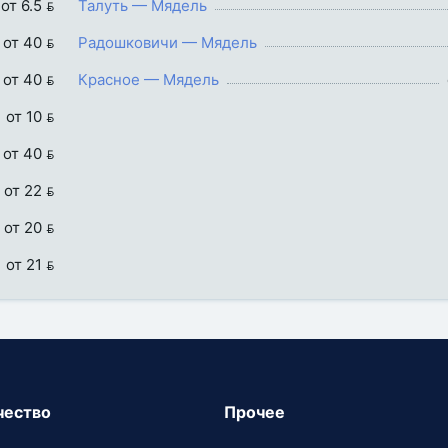
от 6.5 
Талуть — Мядель
от 40 
Радошковичи — Мядель
от 40 
Красное — Мядель
от 10 
от 40 
от 22 
от 20 
от 21 
чество
Прочее