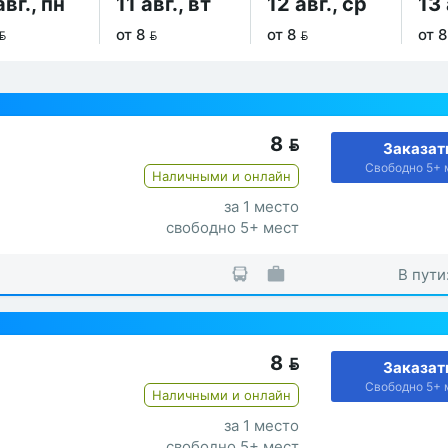
авг., пн
11 авг., вт
12 авг., ср
13 

от 8 
от 8 
от 8
8

Заказат
Свободно 5+ 
Наличными и онлайн
за 1 место
свободно 5+ мест
В пути
8

Заказат
Свободно 5+ 
Наличными и онлайн
за 1 место
свободно 5+ мест