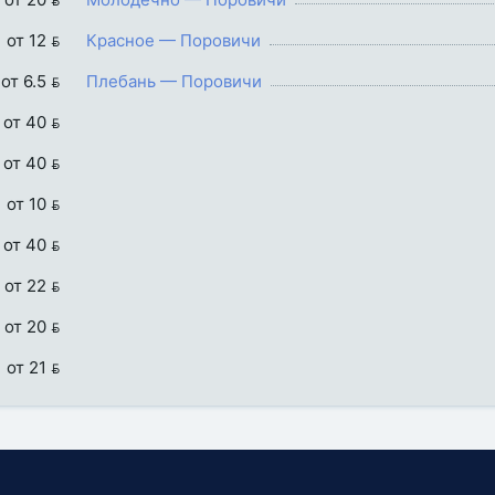
от 12 
Красное — Поровичи
от 6.5 
Плебань — Поровичи
от 40 
от 40 
от 10 
от 40 
от 22 
от 20 
от 21 