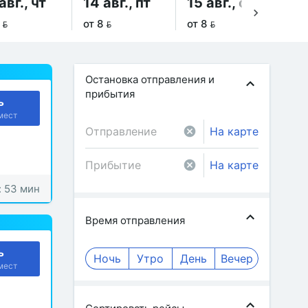
авг., чт
14 авг., пт
15 авг., сб
16
 
от 8 
от 8 
от 
Остановка отправления и
прибытия
ь
мест
На карте
На карте
: 53 мин
Время отправления
ь
Ночь
Утро
День
Вечер
мест