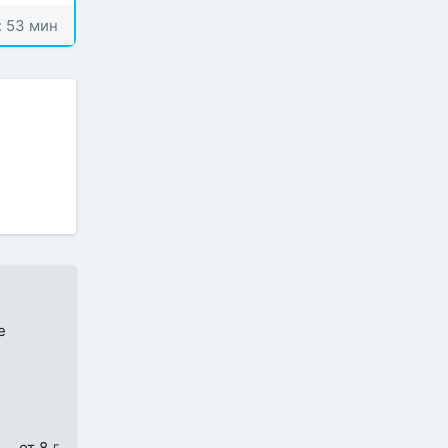
: 53 мин
е
от 8 