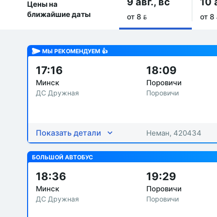
9 авг., вс
10 
Цены на
ближайшие даты
от 8 
от 8 
МЫ РЕКОМЕНДУЕМ 👍
17:16
18:09
Минск
Поровичи
ДС Дружная
Поровичи
Показать детали
Неман, 420434
БОЛЬШОЙ АВТОБУС
18:36
19:29
Минск
Поровичи
ДС Дружная
Поровичи