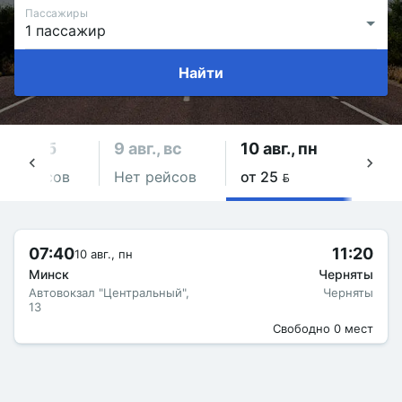
Пассажиры
Найти
 авг., сб
9 авг., вс
10 авг., пн
11 ав
ет рейсов
Нет рейсов
от 25 
от 2
07:40
11:20
10 авг., пн
Минск
Черняты
Автовокзал "Центральный",
Черняты
13
Свободно 0 мест