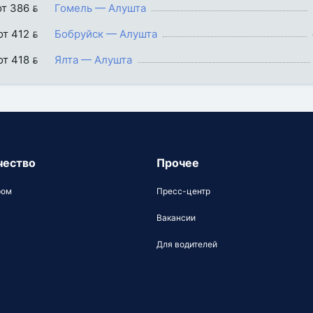
от 386 
Гомель — Алушта
от 412 
Бобруйск — Алушта
от 418 
Ялта — Алушта
чество
Прочее
ром
Пресс-центр
Вакансии
Для водителей