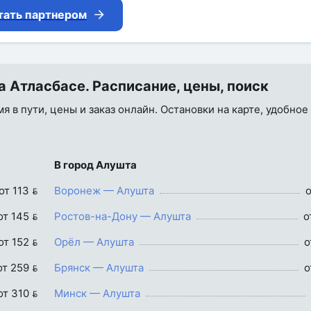
тать партнером
 Атласбасе. Расписание, цены, поиск
я в пути, цены и заказ онлайн. Остановки на карте, удобное
В город Алушта
от 113 
Воронеж — Алушта
о
от 145 
Ростов-на-Дону — Алушта
о
от 152 
Орёл — Алушта
о
от 259 
Брянск — Алушта
о
от 310 
Минск — Алушта