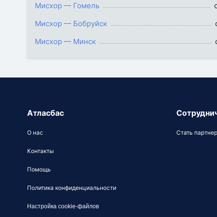
Мисхор — Гомель
Мисхор — Бобруйск
Мисхор — Минск
Атласбас
Сотрудни
О нас
Стать партне
Контакты
Помощь
Политика конфиденциальности
Настройка cookie-файлов