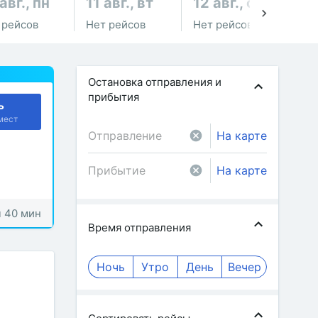
авг., пн
11 авг., вт
12 авг., ср
13
 рейсов
Нет рейсов
Нет рейсов
Не
Остановка отправления и
прибытия
ь
мест
На карте
На карте
ч 40 мин
Время отправления
Ночь
Утро
День
Вечер