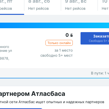
г., пт
8 авг., сб
9 авг., вс
10 
рейсов
Нет рейсов
Нет рейсов
Нет
0

Заказат
Свободно 5+ 
Только онлайн
нного
за 1 место
ение ул
свободно 5+ мест
9878,
В пути: 1 
артнером Атласбаса
утной сети Атласбас ищет опытных и надежных партнеров