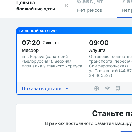
6 авг., чт
7 ав
Цены на
ближайшие даты
Нет рейсов
Нет 
БОЛЬШОЙ АВТОБУС
07:20
09:00
7 авг., пт
Мисхор
Алушта
пгт. Кореиз (санаторий
Остановка обществе
«Белоруссия»). Верхняя
транспорта, пересеч
площадка у главного корпуса
Симферопольская/
ул.Снежковой (44.67
34.405527)
Показать детали
Станьте п
В рамках постоянного развития маршр