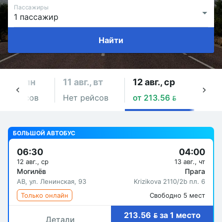
Пассажиры
Найти
0 авг., пн
11 авг., вт
12 авг., ср
13 ав
ет рейсов
Нет рейсов
от 213.56 
от 2
БОЛЬШОЙ АВТОБУС
06:30
04:00
12 авг., ср
13 авг., чт
Могилёв
Прага
АВ, ул. Ленинская, 93
Krizikova 2110/2b пл. 6
Только онлайн
Свободно 5 мест
213.56  за 1 место
Детали