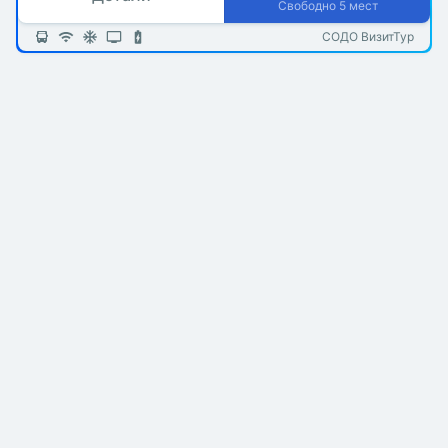
Свободно 5 мест
СОДО ВизитТур