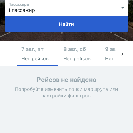
Пассажиры
Найти
7 авг., пт
8 авг., сб
9 авг., вс
Нет рейсов
Нет рейсов
Нет рейсов
Рейсов не найдено
Попробуйте изменить точки маршрута или
настройки фильтров.