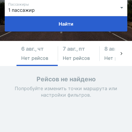
Пассажиры
Найти
6 авг., чт
7 авг., пт
8 авг., сб
Нет рейсов
Нет рейсов
Нет рейсов
Рейсов не найдено
Попробуйте изменить точки маршрута или
настройки фильтров.