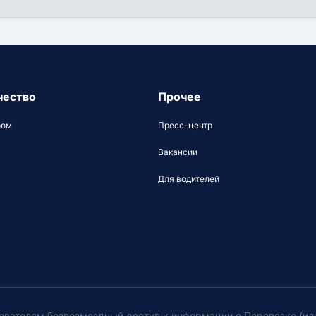
чество
Прочее
ром
Пресс-центр
Вакансии
Для водителей
ователям безвозмездный доступ к информации о Перевозке (ил