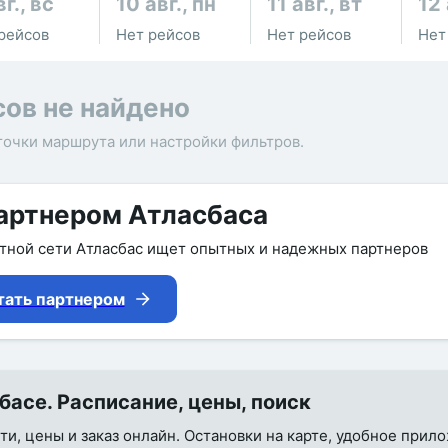
вг., вс
10 авг., пн
11 авг., вт
12 
рейсов
Нет рейсов
Нет рейсов
Нет
сов не найдено
точки маршрута или настройки фильтров.
артнером Атласбаса
утной сети Атласбас ищет опытных и надежных партнеров
тать партнером
асе. Расписание, цены, поиск
ти, цены и заказ онлайн. Остановки на карте, удобное прил