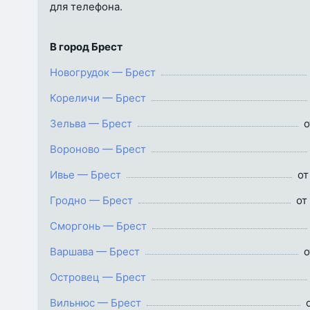
для телефона.
В город Брест
Новогрудок — Брест
Кореличи — Брест
Зельва — Брест
о
Вороново — Брест
Ивье — Брест
от
Гродно — Брест
от
Сморгонь — Брест
Варшава — Брест
о
Островец — Брест
Вильнюс — Брест