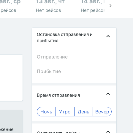
авг., ср
13 авг., чт
14 авг., пт
15
 рейсов
Нет рейсов
Нет рейсов
Не
Остановка отправления и
прибытия
Время отправления
Ночь
Утро
День
Вечер
ожение