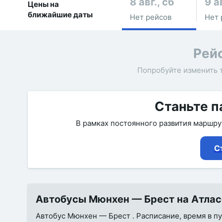
8 авг., сб
9 а
Цены на
ближайшие даты
Нет рейсов
Нет 
Рей
Попробуйте изменить 
Станьте п
В рамках постоянного развития маршр
С
Автобусы Мюнхен — Брест на Атласб
Автобус Мюнхен — Брест . Расписание, время в пу