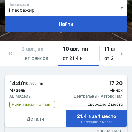
Пассажиры
Найти
9 авг., вс
10 авг., пн
11 авг., вт
Нет рейсов
от 21.4 
от 21.4 
14:40
17:20
10 авг., пн
Мядель
Минск
АВ Мядель
Центральный Автовокзал
Наличными и онлайн
Свободно 2 места
21.4  за 1 место
Детали
Свободно 2 места
ООО ВИНТАКС