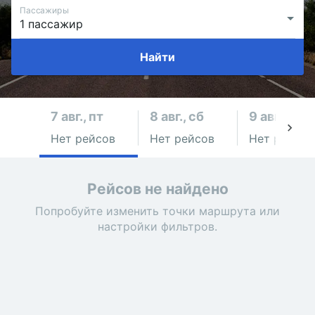
Пассажиры
Найти
7 авг., пт
8 авг., сб
9 авг., вс
Нет рейсов
Нет рейсов
Нет рейсов
Рейсов не найдено
Попробуйте изменить точки маршрута или
настройки фильтров.