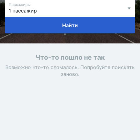
Пассажиры
Найти
Что-то пошло не так
Возможно что-то сломалось. Попробуйте поискать
заново.