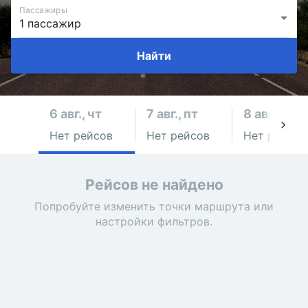
Пассажиры
Найти
6 авг., чт
7 авг., пт
8 авг., сб
Нет рейсов
Нет рейсов
Нет рейсов
Рейсов не найдено
Попробуйте изменить точки маршрута или
настройки фильтров.