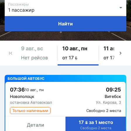
Пассажиры
Найти
9 авг., вс
10 авг., пн
11 авг., вт
Нет рейсов
от 17 
от 17 
БОЛЬШОЙ АВТОБУС
07:36
09:25
10 авг., пн
Новополоцк
Витебск
остановка Автовокзал
Ул. Кирова, 3
Только наличными
Свободно 2 места
17  за 1 место
Детали
Свободно 2 места